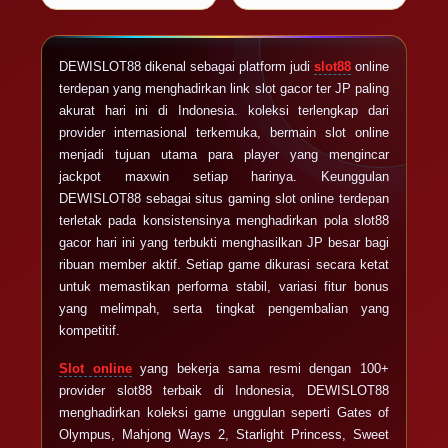
DEWISLOT88 dikenal sebagai platform judi
slot88
online
terdepan yang menghadirkan link slot gacor ter JP paling
akurat hari ini di Indonesia. koleksi terlengkap dari
provider internasional terkemuka, bermain slot online
menjadi tujuan utama para player yang mengincar
jackpot maxwin setiap harinya. Keunggulan
DEWISLOT88 sebagai situs gaming slot online terdepan
terletak pada konsistensinya menghadirkan pola slot88
gacor hari ini yang terbukti menghasilkan JP besar bagi
ribuan member aktif. Setiap game dikurasi secara ketat
untuk memastikan performa stabil, variasi fitur bonus
yang melimpah, serta tingkat pengembalian yang
kompetitif.
Slot online
yang bekerja sama resmi dengan 100+
provider slot88 terbaik di Indonesia, DEWISLOT88
menghadirkan koleksi game unggulan seperti Gates of
Olympus, Mahjong Ways 2, Starlight Princess, Sweet