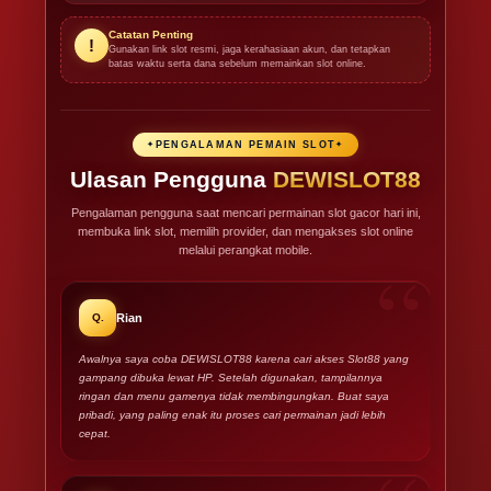
Catatan Penting
!
Gunakan link slot resmi, jaga kerahasiaan akun, dan tetapkan
batas waktu serta dana sebelum memainkan slot online.
PENGALAMAN PEMAIN SLOT
Ulasan Pengguna
DEWISLOT88
Pengalaman pengguna saat mencari permainan slot gacor hari ini,
membuka link slot, memilih provider, dan mengakses slot online
melalui perangkat mobile.
Rian
Q.
Awalnya saya coba DEWISLOT88 karena cari akses Slot88 yang
gampang dibuka lewat HP. Setelah digunakan, tampilannya
ringan dan menu gamenya tidak membingungkan. Buat saya
pribadi, yang paling enak itu proses cari permainan jadi lebih
cepat.