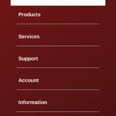
Buka
Footer Navigation
Products
Buka
Services
Buka
Support
Buka
Account
Buka
Information
Buka