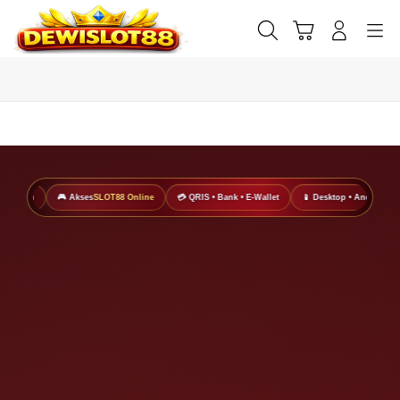
Skip
to
Cari
Troli
Login
Navigation
content
Buka Info Lebih Lanjut
es
SLOT88 Online
💳 QRIS • Bank • E-Wallet
📱 Desktop • Android • iOS
🛡️ Jaga kea