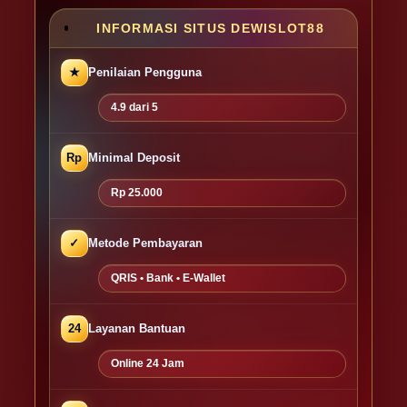
INFORMASI SITUS DEWISLOT88
★
Penilaian Pengguna
4.9 dari 5
Rp
Minimal Deposit
Rp 25.000
✓
Metode Pembayaran
QRIS • Bank • E-Wallet
24
Layanan Bantuan
Online 24 Jam