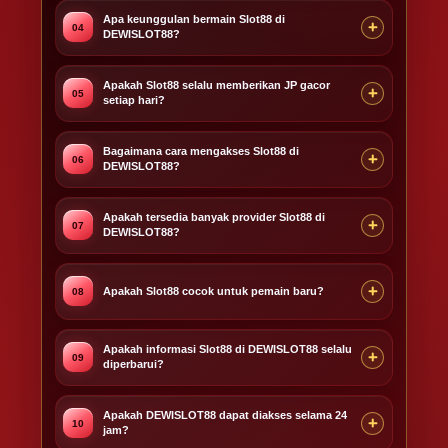
Apa keunggulan bermain Slot88 di
04
DEWISLOT88?
Apakah Slot88 selalu memberikan JP gacor
05
setiap hari?
Bagaimana cara mengakses Slot88 di
06
DEWISLOT88?
Apakah tersedia banyak provider Slot88 di
07
DEWISLOT88?
Apakah Slot88 cocok untuk pemain baru?
08
Apakah informasi Slot88 di DEWISLOT88 selalu
09
diperbarui?
Apakah DEWISLOT88 dapat diakses selama 24
10
jam?