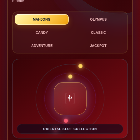
mobile.
MAHJONG
OLYMPUS
CANDY
CLASSIC
ADVENTURE
JACKPOT
🀄
ORIENTAL SLOT COLLECTION